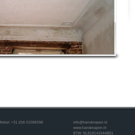
obiel: +31 (0)6-53386598
info@hansknapen.nl
www.hansknapen.nl
BTW: NL818143344B01