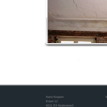
.
Hans Knapen
M
Kraan 12
6031 RX Nederweert