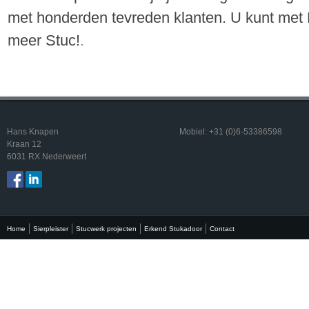
met honderden tevreden klanten. U kunt met
meer Stuc!
.
Hans Knapen
Mobiel: +31 (0)6-53386598
Kraan 12
6031 RX Nederweert
Home
Sierpleister
Stucwerk projecten
Erkend Stukadoor
Contact